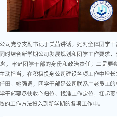
公司党总支副书记于美茜讲话。她对全体团学干
同时结合新学期公司发展规划和团学工作要求，
信念，牢记团学干部的身份和政治责任；二是要
主动担当，在积极投身公司建设各项工作中增长
任田。她强调，团学干部是公司联系广老员工的
学干部要尽快收心归位、找准工作定位，扛起责
效的工作方法投入到新学期的各项工作中。