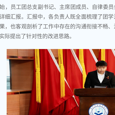
始，员工团总支副书记、主席团成员、自律委员
详细汇报。汇报中，各负责人既全面梳理了团学
果，也客观剖析了工作中存在的沟通衔接不畅、
实际提出了针对性的改进思路。