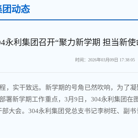
集团动态
04永利集团召开“聚力新学期 担当新
时间：2026年03月09日 17:38:05
程，实干致远。新学期的号角已然吹响，为了凝
部署新学期工作重点，3月9日，304永利集团在图
干部大会。304永利集团党总支书记李树旺、副