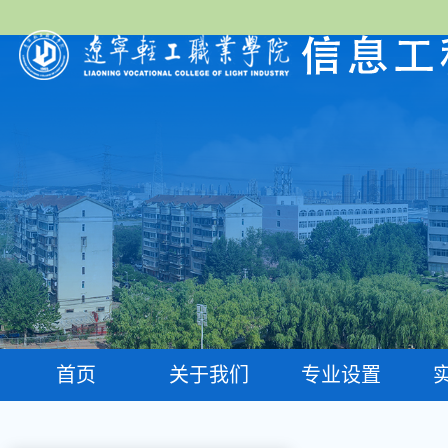
首页
关于我们
专业设置