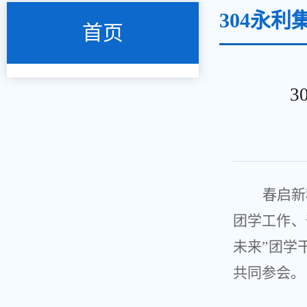
304永利
首页
3
春启新
团学工作、
未来”团学
共同参会。