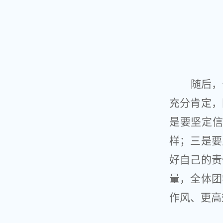
随后，
充分肯定，
是要坚定
样；三是要
好自己的责
量，全体团
作风、更高