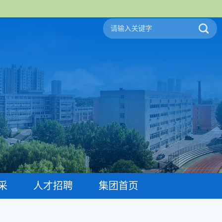
采
人才招聘
集团首页