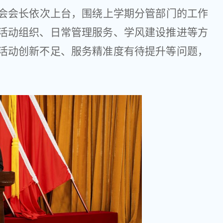
会会长依次上台，围绕上学期分管部门的工作
活动组织、日常管理服务、学风建设推进等方
活动创新不足、服务精准度有待提升等问题，